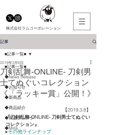
株式会社ラムコーポレーション
記事
■記事一覧■
2019年3月8日
■記事一覧■
刀剣乱舞-ONLINE- 刀剣男
◆News Release
士てぬぐいコレクション
◆お知らせ
《「ラッキー賞」公開！》
◆新商品
◆商品紹介
【2019.3.8】
『刀剣乱舞-ONLINE- 刀剣男士てぬぐい
◆商品アレンジ
コレクション』
◆Miita
▸
その他ラインナップ