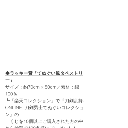
◆ラッキー賞「てぬぐい風タペストリ
ー」
サイズ：約70cm × 50cm／素材：綿
100％
┗「楽天コレクション」で『刀剣乱舞-
ONLINE- 刀剣男士てぬぐいコレクショ
ン』の
　くじを10個以上ご購入された方の中