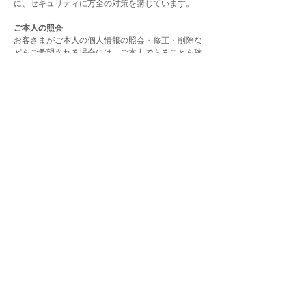
に、セキュリティに万全の対策を講じています。
ご本人の照会
お客さまがご本人の個人情報の照会・修正・削除な
どをご希望される場合には、ご本人であることを確
認の上、対応させていただきます。
法令、規範の遵守と見直し
当社は、保有する個人情報に関して適用される日本
の法令、その他規範を遵守するとともに、本ポリシ
ーの内容を適宜見直し、その改善に努めます。
お問い合わせ窓口
当社の個人情報の取扱に関するお問い合せは下記ま
でお願いいたします。
株式会社ラムコーポレーション
東京都荒川区西尾久2-3-10
Mail：
info@ram-corp.jp
HOME｜
NEWS
｜
SERVICE
｜
ABOUT
｜
CONTACT
｜
Privacy policy
© RAM Corporation. All Rights Reserved.