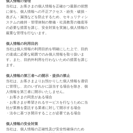
個人情報の管理
当社は、お客さまの個人情報を正確かつ最新の状態
に保ち、個人情報への不正アクセス・紛失・破損・
改ざん・漏洩などを防止するため、セキュリティシ
ステムの維持・管理体制の整備・社員教育の徹底等
の必要な措置を講じ、安全対策を実施し個人情報の
厳重な管理を行ないます。
個人情報の利用目的
当社は個人情報の利用目的を明確にした上で、目的
の達成に必要な範囲でのみ個人情報を取り扱いま
す。また、目的外利用を行わないための措置を講じ
ます。
個人情報の第三者への開示・提供の禁止
当社は、お客さまよりお預かりした個人情報を適切
に管理し、次のいずれかに該当する場合を除き、個
人情報を第三者に開示いたしません。
・お客さまの同意がある場合
・お客さまが希望されるサービスを行なうために当
社が業務を委託する業者に対して開示する場合
・法令に基づき開示することが必要である場合
個人情報の安全対策
当社は、個人情報の正確性及び安全性確保のため