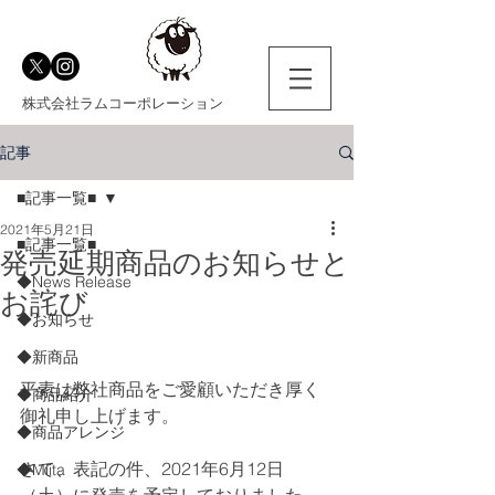
株式会社ラムコーポレーション
記事
■記事一覧■
2021年5月21日
■記事一覧■
発売延期商品のお知らせと
◆News Release
お詫び
◆お知らせ
◆新商品
平素は弊社商品をご愛顧いただき厚く
◆商品紹介
御礼申し上げます。
◆商品アレンジ
さて、表記の件、2021年6月12日
◆Miita