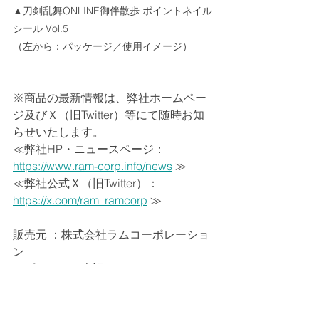
▲刀剣乱舞ONLINE御伴散歩 ポイントネイル
シール Vol.5
（左から：パッケージ／使用イメージ）
※商品の最新情報は、弊社ホームペー
ジ及びＸ（旧Twitter）等にて随時お知
らせいたします。
≪弊社HP・ニュースページ：
https://www.ram-corp.info/news
 ≫
≪弊社公式Ｘ（旧Twitter）：
https://x.com/ram_ramcorp
 ≫
販売元 ：株式会社ラムコーポレーショ
ン
コピーライト表記：　©
2015 EXNOA 
LLC/NITRO PLU
S