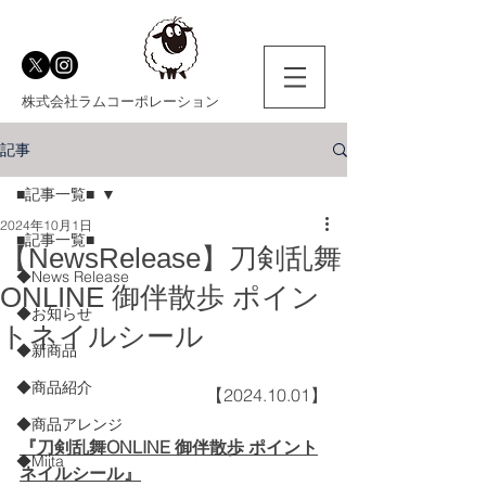
株式会社ラムコーポレーション
記事
■記事一覧■
2024年10月1日
■記事一覧■
【NewsRelease】刀剣乱舞
◆News Release
ONLINE 御伴散歩 ポイン
◆お知らせ
トネイルシール
◆新商品
◆商品紹介
【2024.10.01】
◆商品アレンジ
『刀剣乱舞ONLINE 御伴散歩 ポイント
◆Miita
ネイルシール』