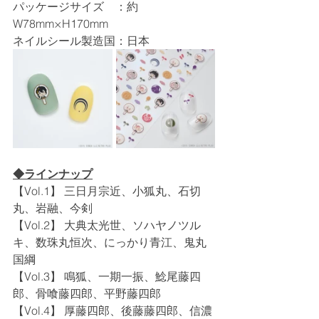
パッケージサイズ　：約
W78mm×H170mm
ネイルシール製造国：日本
◆ラインナップ
【Vol.1】 三日月宗近、小狐丸、石切
丸、岩融、今剣
【Vol.2】 大典太光世、ソハヤノツル
キ、数珠丸恒次、にっかり青江、鬼丸
国綱
【Vol.3】 鳴狐、一期一振、鯰尾藤四
郎、骨喰藤四郎、平野藤四郎
【Vol.4】 厚藤四郎、後藤藤四郎、信濃