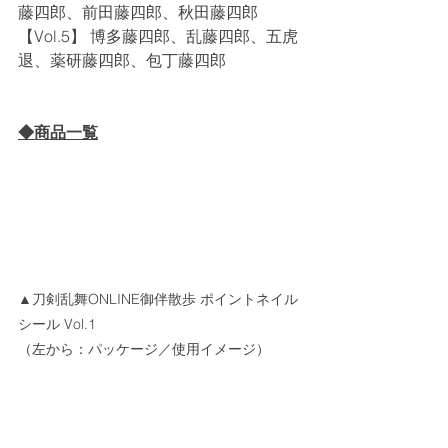
藤四郎、前田藤四郎、秋田藤四郎
【Vol.5】 博多藤四郎、乱藤四郎、五虎
退、薬研藤四郎、包丁藤四郎
◆商品一覧
▲刀剣乱舞ONLINE御伴散歩 ポイントネイル
シール Vol.1
（左から：パッケージ／使用イメージ）