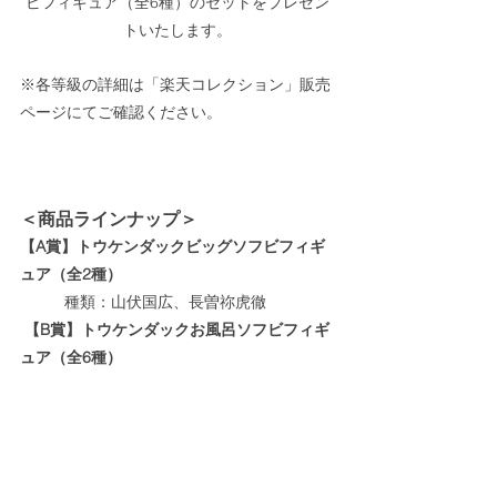
ビフィギュア（全6種）のセットをプレゼン
トいたします。
※各等級の詳細は「楽天コレクション」販売
ページにてご確認ください。
＜商品ラインナップ＞
【A賞】トウケンダックビッグソフビフィギ
ュア（全2種）
種類：山伏国広、長曽祢虎徹
 【B賞】トウケンダックお風呂ソフビフィギ
ュア（全6種）
種類：加州清光、大和守安定、和泉守
兼定、山姥切国広、堀川国広、八丁念
仏
 【C賞】入浴剤2包セット（全6種）
種類：薬研藤四郎、大包平、鶯丸、歌