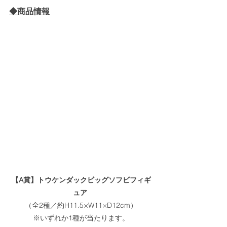
◆商品情報
【A賞】トウケンダックビッグソフビフィギ
ュア
（全2種／約H11.5×W11×D12cm）
※いずれか1種が当たります。