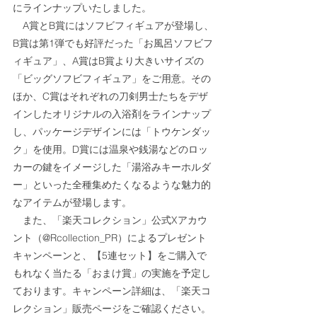
にラインナップいたしました。
　A賞とB賞にはソフビフィギュアが登場し、
B賞は第1弾でも好評だった「お風呂ソフビフ
ィギュア」、A賞はB賞より大きいサイズの
「ビッグソフビフィギュア」をご用意。その
ほか、C賞はそれぞれの刀剣男士たちをデザ
インしたオリジナルの入浴剤をラインナップ
し、パッケージデザインには「トウケンダッ
ク」を使用。D賞には温泉や銭湯などのロッ
カーの鍵をイメージした「湯浴みキーホルダ
ー」といった全種集めたくなるような魅力的
なアイテムが登場します。
　また、「楽天コレクション」公式Xアカウ
ント（@Rcollection_PR）によるプレゼント
キャンペーンと、【5連セット】をご購入で
もれなく当たる「おまけ賞」の実施を予定し
ております。キャンペーン詳細は、「楽天コ
レクション」販売ページをご確認ください。