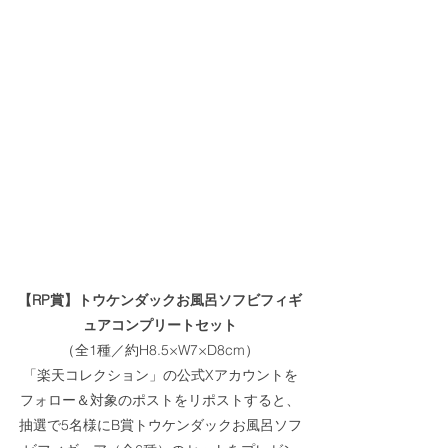
【RP賞】トウケンダックお風呂ソフビフィギ
ュアコンプリートセット
（全1種／約H8.5×W7×D8cm）
「楽天コレクション」の公式Xアカウントを
フォロー＆対象のポストをリポストすると、
抽選で5名様にB賞トウケンダックお風呂ソフ