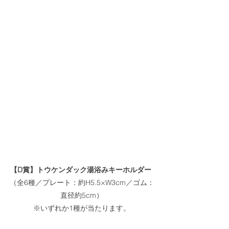
【D賞】トウケンダック湯浴みキーホルダー
（全6種／プレート：約H5.5×W3cm／ゴム：
直径約5cm）
※いずれか1種が当たります。