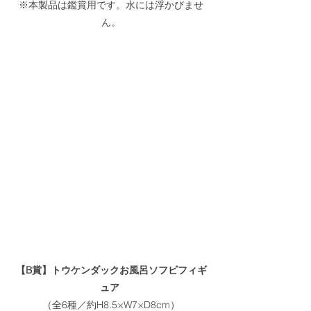
※本製品は鑑賞用です。水には浮かびませ
ん。
【B賞】トウケンダックお風呂ソフビフィギ
ュア
（全6種／約H8.5×W7×D8cm）