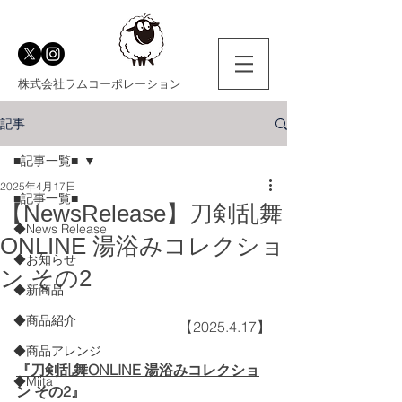
株式会社ラムコーポレーション
記事
■記事一覧■
2025年4月17日
■記事一覧■
【NewsRelease】刀剣乱舞
◆News Release
ONLINE 湯浴みコレクショ
◆お知らせ
ン その2
◆新商品
◆商品紹介
【2025.4.17】
◆商品アレンジ
『刀剣乱舞ONLINE 湯浴みコレクショ
◆Miita
ン その2』