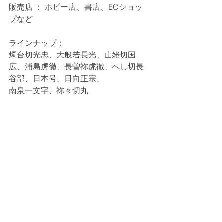
販売店 ： ホビー店、書店、ECショッ
プなど
ラインナップ：
燭台切光忠、大般若長光、山姥切国
広、浦島虎徹、長曽祢虎徹、へし切長
谷部、日本号、日向正宗、
南泉一文字、祢々切丸
発売元：株式会社ラムコーポレーショ
ン
©2015 EXNOA LLC/NITRO PLUS
◆商品紹介