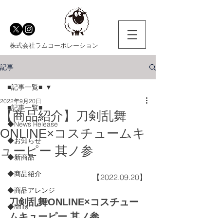
株式会社ラムコーポレーション
記事
■記事一覧■
2022年9月20日
■記事一覧■
【商品紹介】刀剣乱舞
◆News Release
ONLINE×コスチュームキ
◆お知らせ
ューピー 其ノ参
◆新商品
◆商品紹介
【2022.09.20】
◆商品アレンジ
刀剣乱舞ONLINE×コスチュー
◆Miita
ムキューピー 其ノ参