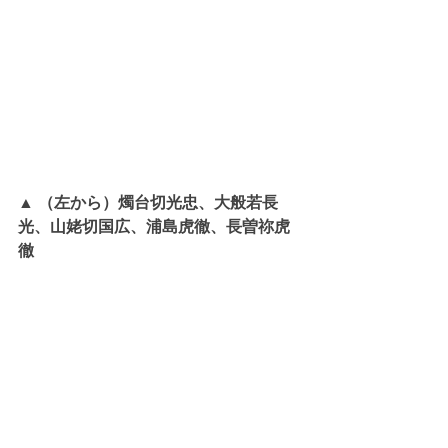
▲ （左から）燭台切光忠、大般若長
光、山姥切国広、浦島虎徹、長曽祢虎
徹