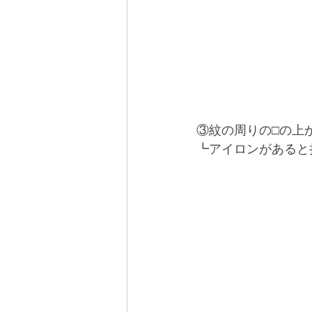
③紋の周りの□の上
┗アイロンがあると