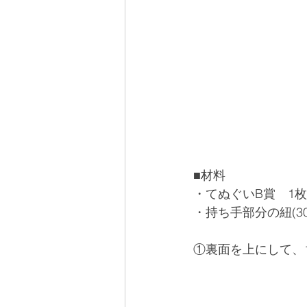
■材料
・てぬぐいB賞　1枚
・持ち手部分の紐(30
①裏面を上にして、