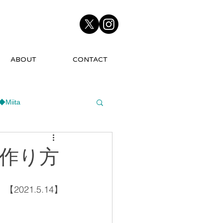
ABOUT
CONTACT
◆Miita
作り方
【2021.5.14】