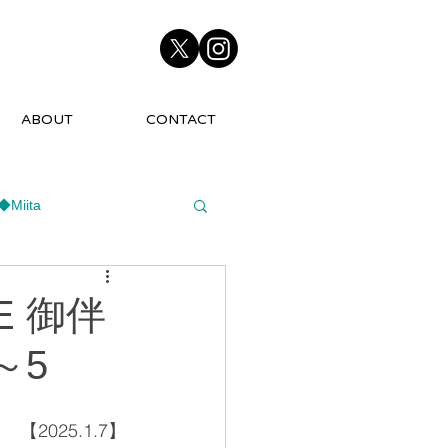
ABOUT
CONTACT
◆Miita
E 御伴
～5
【2025.1.7】