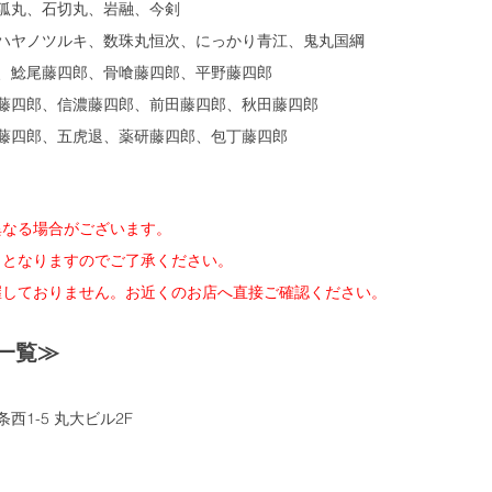
、小狐丸、石切丸、岩融、今剣
、ソハヤノツルキ、数珠丸恒次、にっかり青江、鬼丸国綱
一振、鯰尾藤四郎、骨喰藤四郎、平野藤四郎
後藤藤四郎、信濃藤四郎、前田藤四郎、秋田藤四郎
、乱藤四郎、五虎退、薬研藤四郎、包丁藤四郎
異なる場合がございます。
了となりますのでご了承ください。
握しておりません。お近くのお店へ直接ご確認ください。
一覧≫
西1-5 丸大ビル2F