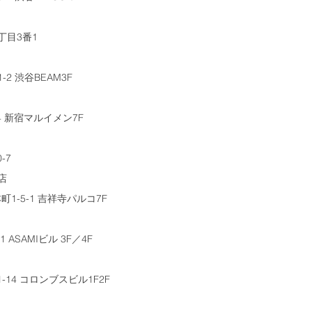
丁目3番1
2 渋谷BEAM3F
4 新宿マルイメン7F
-7
店
-5-1 吉祥寺パルコ7F
ASAMIビル 3F／4F
-14 コロンブスビル1F2F