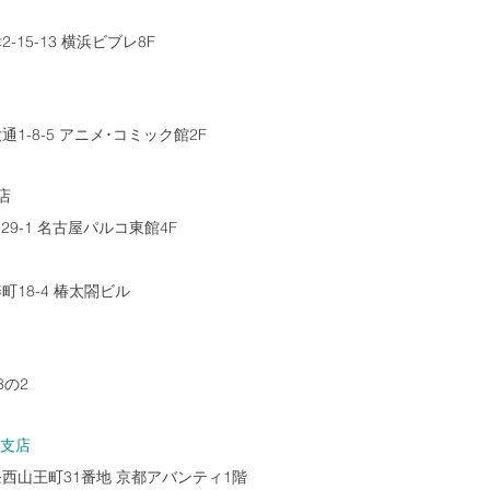
15-13 横浜ビブレ8F
-8-5 アニメ･コミック館2F
店
9-1 名古屋パルコ東館4F
18-4 椿太閤ビル
8の2
支店 
西山王町31番地 京都アバンティ1階