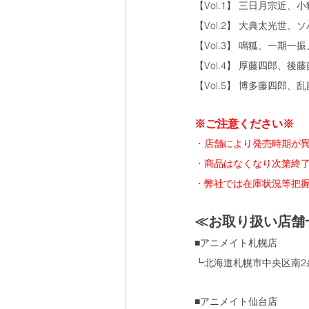
【Vol.1】 三日月宗近
【Vol.2】 大典太光世
【Vol.3】 鳴狐、一期
【Vol.4】 厚藤四郎、
【Vol.5】 博多藤四郎
※ご注意ください※
・店舗により発売時期が
・商品はなくなり次第終
・弊社では在庫状況等把
≪お取り扱い店舗
■アニメイト札幌店
┗北海道札幌市中央区南2条
■アニメイト仙台店